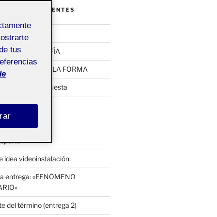
ENTRADAS RECIENTES
ectamente
UTA: BOCETOS
mostrarte
de tus
UTA: CARTOGRAFÍA
referencias
 EMERGENCIA DE LA FORMA
de
pia, primera propuesta
bjeto
rar
soporte
 idea videoinstalación.
cera entrega: «FENÓMENO
ARIO»
e del término (entrega 2)