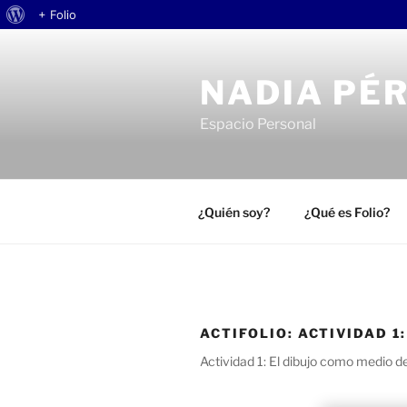
Acerca
+ Folio
Saltar
de
al
WordPress
NADIA PÉ
contenido
Espacio Personal
¿Quién soy?
¿Qué es Folio?
ACTIFOLIO:
ACTIVIDAD 1
Actividad 1: El dibujo como medio d