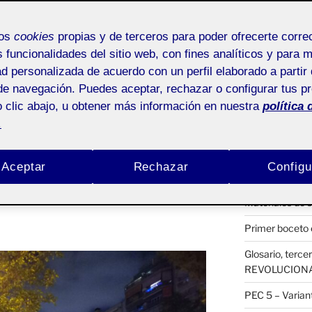
ACTIFOLIO 
mos
cookies
propias y de terceros para poder ofrecerte corr
2. HOJA DE R
s funcionalidades del sitio web, con fines analíticos y para 
ad personalizada de acuerdo con un perfil elaborado a partir 
2. HOJA DE R
Pública
de navegación. Puedes aceptar, rechazar o configurar tus p
RETO 3 – LA
 clic abajo, u obtener más información en nuestra
política 
.
Habitación pro
Selección del o
Aceptar
Rechazar
Configu
l os muestro los cinco bocetos en
(sin título)
Materiales de 
Primer boceto e
Glosario, ter
REVOLUCION
PEC 5 – Variant