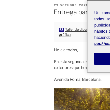
PUBLICADO
29 OCTUBRE, 2021
EL
Entrega parcial 2
Utiliza
todas la
publicid
Taller de dibujo y expresión
hábitos 
gráfica
haciendo
cookies
Hola a todos,
En esta segunda entrega parcia
exteriores que he realizado:
Avenida Roma, Barcelona: