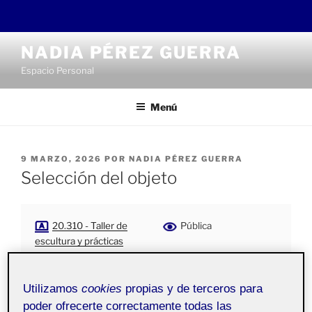
Saltar
NADIA PÉREZ GUERRA
al
Espacio Personal
contenido
Menú
PUBLICADO
9 MARZO, 2026
POR
NADIA PÉREZ GUERRA
EL
Selección del objeto
20.310 - Taller de
Pública
escultura y prácticas
espaciales - Aula 1
Utilizamos
cookies
propias y de terceros para
He decidido trabajar con el objeto que ya había
poder ofrecerte correctamente todas las