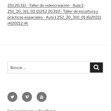
251 20.311 - Taller de videocreación - Aula 2
251_20_311_02 (2)
252 20.310 - Taller de escultura y
prácticas espaciales - Aula 1 252_20_310_01 (6)
20211
(4)
20212 (4)
Buscar
Buscar
por:
Twitter
Vimeo
Youtube
UOC
UOC
UOC
universidad
universidad
universitat
Funciona gracias a WordPress