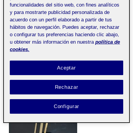
comentado, el pincel (o pinceles, aún no sé si haré uno
funcionalidades del sitio web, con fines analíticos
o varios). Lo que importa es que lo que quiero
y para mostrarte publicidad personalizada de
representar es la era actual, en la que las herramientas
acuerdo con un perfil elaborado a partir de tus
digitales están desbancando a las tradicionales, y por
hábitos de navegación. Puedes aceptar, rechazar
ello se podrían convertir también en obras de arte o
o configurar tus preferencias haciendo clic abajo,
piezas de coleccionista. Lo realizaré con arcilla blanca
u obtener más información en nuestra
política de
natural, de secado al aire, para que sea más sencillo
cookies.
realizarla y no requerir de horno. Para rematar el
resultado la pintaré con acrílicos.
Aceptar
Rechazar
Configurar