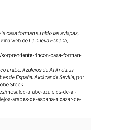
la casa forman su nido las avispas,
ágina web de
La nueva España
,
/sorprendente-rincon-casa-forman-
co árabe. Azulejos de Al Andalus.
abes de España. Alcázar de Sevilla,
por
dobe Stock
es/mosaico-arabe-azulejos-de-al-
ulejos-arabes-de-espana-alcazar-de-