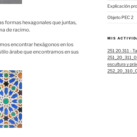
Explicación pr
Objeto PEC 2
s formas hexagonales que juntas,
ma de racimo.
MIS ACTIVI
emos encontrar hexágonos en los
251 20.311 - Ta
stilo árabe que encontramos en sus
251_20_311_02
escultura y prá
252_20_310_01