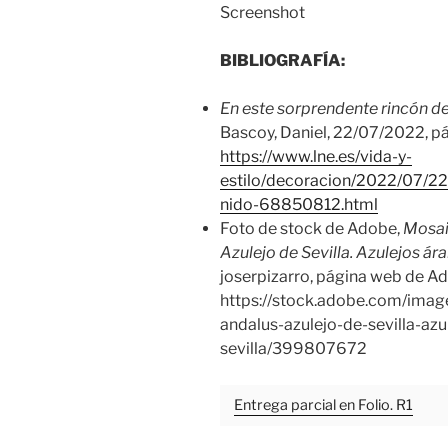
Screenshot
BIBLIOGRAFÍA:
En este sorprendente rincón de 
Bascoy, Daniel, 22/07/2022, p
https://www.lne.es/vida-y-
estilo/decoracion/2022/07/22
nido-68850812.html
Foto de stock de Adobe,
Mosai
Azulejo de Sevilla. Azulejos ár
joserpizarro, página web de A
https://stock.adobe.com/imag
andalus-azulejo-de-sevilla-az
sevilla/399807672
Entrega parcial en Folio. R1