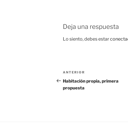
Deja una respuesta
Lo siento, debes estar
conecta
Navegación
Entrada
ANTERIOR
de
anterior:
Habitación propia, primera
propuesta
entradas