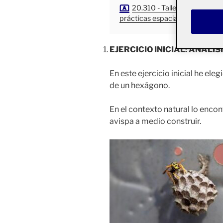
20.310 - Taller de escultura
prácticas espaciales - Aula 1
EJERCICIO INICIAL: ANÁLI
En este ejercicio inicial he ele
de un hexágono.
En el contexto natural lo enc
avispa a medio construir.