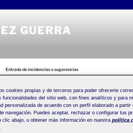
REZ GUERRA
Entrada de incidencias o sugerencias
mos
cookies
propias y de terceros para poder ofrecerte corr
s funcionalidades del sitio web, con fines analíticos y para 
ad personalizada de acuerdo con un perfil elaborado a partir 
ACTIFOLIO 
EZ GUERRA
de navegación. Puedes aceptar, rechazar o configurar tus p
RGENCIA DE LA FORMA
 clic abajo, u obtener más información en nuestra
política 
2. HOJA DE R
.