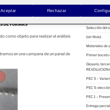
2. HOJA DE R
 y
Pública
RETO 3 – LA
Aceptar
Rechazar
Configu
Habitación pro
SIS DE FORMAS
Selección del o
gido como objeto para realizar el análisis
(sin título)
Materiales de 
ontramos en una campana de un panal de
Primer boceto e
Glosario, ter
REVOLUCION
PEC 5 – Variant
PEC 5: elección
PEC 1 – Present
Entrega parcial