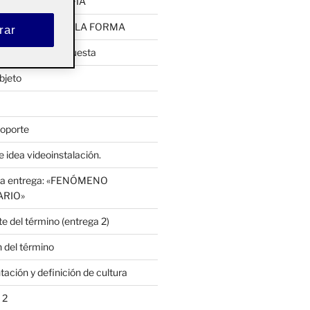
UTA: CARTOGRAFÍA
 EMERGENCIA DE LA FORMA
rar
pia, primera propuesta
bjeto
soporte
 idea videoinstalación.
cera entrega: «FENÓMENO
ARIO»
e del término (entrega 2)
 del término
ación y definición de cultura
 2