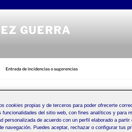
REZ GUERRA
Entrada de incidencias o sugerencias
mos
cookies
propias y de terceros para poder ofrecerte corr
ACTIFOLIO 
REZ GUERRA
s funcionalidades del sitio web, con fines analíticos y para 
: CARTOGRAFÍA
ad personalizada de acuerdo con un perfil elaborado a partir 
2. HOJA DE R
de navegación. Puedes aceptar, rechazar o configurar tus p