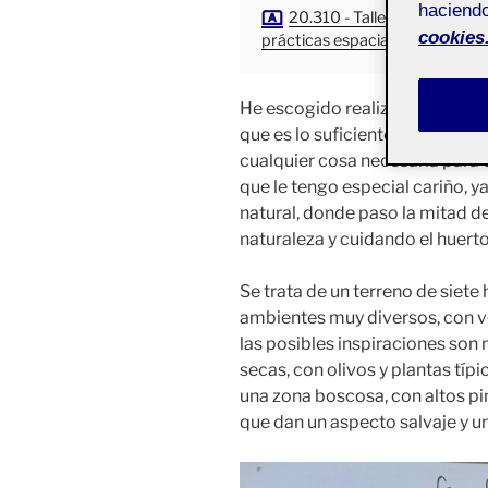
haciendo
20.310 - Taller de escultura
cookies
prácticas espaciales - Aula 1
He escogido realizar una cartog
que es lo suficientemente gra
cualquier cosa necesaria para 
que le tengo especial cariño, 
natural, donde paso la mitad d
naturaleza y cuidando el huerto
Se trata de un terreno de siete
ambientes muy diversos, con v
las posibles inspiraciones son
secas, con olivos y plantas típi
una zona boscosa, con altos pi
que dan un aspecto salvaje y u