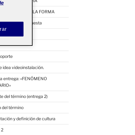
UTA: CARTOGRAFÍA
de
 EMERGENCIA DE LA FORMA
pia, primera propuesta
rar
bjeto
soporte
 idea videoinstalación.
cera entrega: «FENÓMENO
ARIO»
e del término (entrega 2)
 del término
ación y definición de cultura
 2