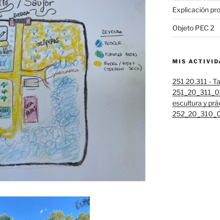
Explicación pr
Objeto PEC 2
MIS ACTIVI
251 20.311 - Ta
251_20_311_02
escultura y prá
252_20_310_01