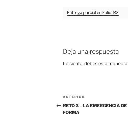
Entrega parcial en Folio. R3
Deja una respuesta
Lo siento, debes estar
conecta
Navegación
Entrada
ANTERIOR
de
anterior:
RETO 3 – LA EMERGENCIA DE
FORMA
entradas