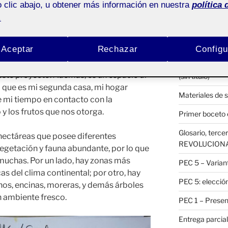
2. HOJA DE R
 clic abajo, u obtener más información en nuestra
política 
 y
Pública
.
RETO 3 – LA
Habitación pro
Aceptar
Rechazar
Configu
rafía de nuestro terreno en Cervelló, ya
Selección del o
nde como para poder encontrar
este proyecto. Además, es un espacio al
(sin título)
ya que es mi segunda casa, mi hogar
Materiales de 
e mi tiempo en contacto con la
 y los frutos que nos otorga.
Primer boceto e
Glosario, ter
 hectáreas que posee diferentes
REVOLUCION
egetación y fauna abundante, por lo que
 muchas. Por un lado, hay zonas más
PEC 5 – Variant
cas del clima continental; por otro, hay
PEC 5: elección
nos, encinas, moreras, y demás árboles
n ambiente fresco.
PEC 1 – Present
Entrega parcial