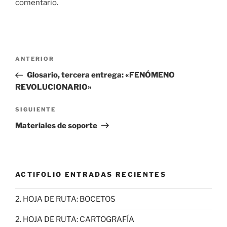
comentario.
Navegación
Entrada
ANTERIOR
de
anterior:
Glosario, tercera entrega: «FENÓMENO
entradas
REVOLUCIONARIO»
Siguiente
SIGUIENTE
entrada
Materiales de soporte
ACTIFOLIO ENTRADAS RECIENTES
2. HOJA DE RUTA: BOCETOS
2. HOJA DE RUTA: CARTOGRAFÍA