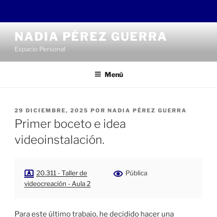
Saltar
NADIA PÉREZ GUERRA
al
Espacio Personal
contenido
Menú
PUBLICADO
29 DICIEMBRE, 2025
POR
NADIA PÉREZ GUERRA
EL
Primer boceto e idea
videoinstalación.
20.311 - Taller de
Pública
videocreación - Aula 2
Para este último trabajo, he decidido hacer una