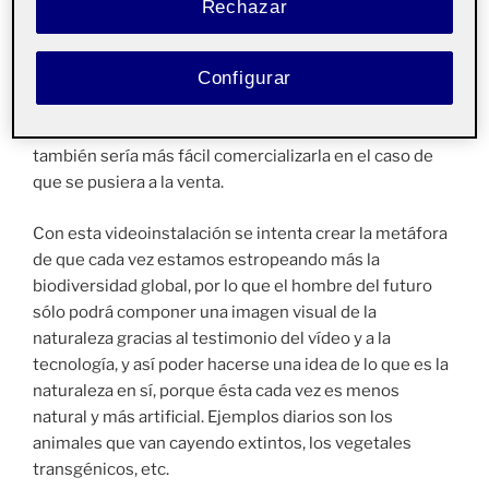
Rechazar
museístico en concreto, con diferentes plataformas y
soportes de imagen y vídeo. Así que se podría decir
Configurar
que es una videoinstalación compuesta de diferentes
vídeoesculturas, que podrían representarse todas
juntas o bien por separado. De esa manera pienso que
también sería más fácil comercializarla en el caso de
que se pusiera a la venta.
Con esta videoinstalación se intenta crear la metáfora
de que cada vez estamos estropeando más la
biodiversidad global, por lo que el hombre del futuro
sólo podrá componer una imagen visual de la
naturaleza gracias al testimonio del vídeo y a la
tecnología, y así poder hacerse una idea de lo que es la
naturaleza en sí, porque ésta cada vez es menos
natural y más artificial. Ejemplos diarios son los
animales que van cayendo extintos, los vegetales
transgénicos, etc.