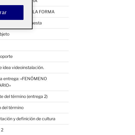
UTA: CARTOGRAFÍA
 EMERGENCIA DE LA FORMA
rar
pia, primera propuesta
bjeto
soporte
 idea videoinstalación.
cera entrega: «FENÓMENO
ARIO»
e del término (entrega 2)
 del término
ación y definición de cultura
 2