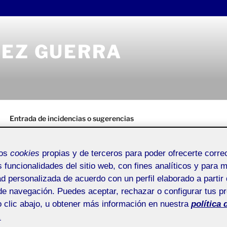
REZ GUERRA
Entrada de incidencias o sugerencias
mos
cookies
propias y de terceros para poder ofrecerte corr
s funcionalidades del sitio web, con fines analíticos y para 
ad personalizada de acuerdo con un perfil elaborado a partir 
ACTIFOLIO 
ÉREZ GUERRA
de navegación. Puedes aceptar, rechazar o configurar tus p
l término (entrega 2)
 clic abajo, u obtener más información en nuestra
política 
2. HOJA DE R
.