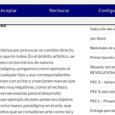
2. HOJA DE R
e y
Pública
RETO 3 – LA
Aceptar
Rechazar
Configu
Habitación pro
IO:
Selección del o
(sin título)
Materiales de 
cteriza por provocar un cambio directo,
o que le rodea. En el ámbito artístico, se
Primer boceto e
nes con los inicios de nuevos
Glosario, ter
radigma, pongamos como ejemplo el
REVOLUCION
cualquier tipo y sus correspondientes
ionan con actos o creaciones nuevas que
PEC 5 – Variant
nes muy negativas, como el rechazo,
PEC 5: elección
ven necesarias para el desarrollo
buen ejemplo de esto serían los objetos
PEC 1 – Present
como nuevo paradigma en el arte, que
Entrega parcial
jetos que se consideran arte como tal y