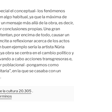
pecial el conceptual- los fenómenos
en algo habitual, ya que la máxima de
 un mensaje más allá de la obra, es decir,
ar conclusiones propias. Una gran
ntentan, por encima de todo, causar un
cite a reflexionar acerca de los actos
n buen ejemplo sería la artista Núria
ya obra se centra en el cambio político y
levando a cabo acciones transgresoras e,
ctor poblacional -pongamos como
aria”, en la que se casaba con un
.
de la cultura 20.305
.
érminos