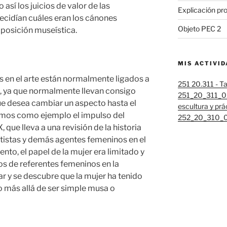
 así los juicios de valor de las
Explicación pr
decidían cuáles eran los cánones
Objeto PEC 2
xposición museística.
MIS ACTIVI
 en el arte están normalmente ligados a
251 20.311 - Ta
s, ya que normalmente llevan consigo
251_20_311_02
ue desea cambiar un aspecto hasta el
escultura y prá
os como ejemplo el impulso del
252_20_310_01
, que lleva a una revisión de la historia
 artistas y demás agentes femeninos en el
nto, el papel de la mujer era limitado y
s de referentes femeninos en la
ar y se descubre que la mujer ha tenido
 más allá de ser simple musa o