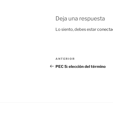
Deja una respuesta
Lo siento, debes estar
conecta
Navegación
Entrada
ANTERIOR
de
anterior:
PEC 5: elección del término
entradas