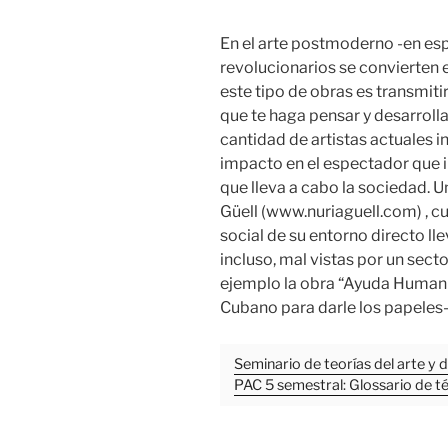
En el arte postmoderno -en es
revolucionarios se convierten 
este tipo de obras es transmitir
que te haga pensar y desarroll
cantidad de artistas actuales i
impacto en el espectador que in
que lleva a cabo la sociedad. U
Güell (www.nuriaguell.com) , cu
social de su entorno directo l
incluso, mal vistas por un se
ejemplo la obra “Ayuda Humanit
Cubano para darle los papeles-
Seminario de teorías del arte y 
PAC 5 semestral: Glossario de t