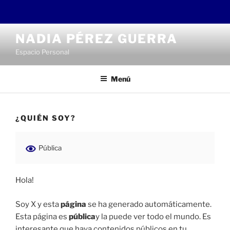
Saltar
NADIA PÉREZ GUERRA
al
Espacio Personal
contenido
Menú
¿QUIÉN SOY?
Pública
Hola!
Soy X y esta
página
se ha generado automáticamente.
Esta página es
pública
y la puede ver todo el mundo. Es
interesante que haya contenidos públicos en tu